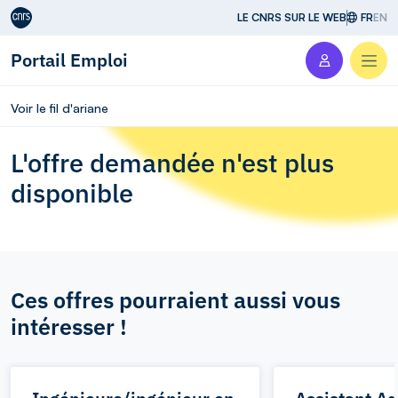
Aller au contenu
LE CNRS SUR LE WEB
FR
EN
Portail Emploi
Men
Voir le fil d'ariane
L'offre demandée n'est plus
disponible
Ces offres pourraient aussi vous
intéresser !