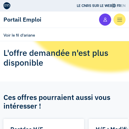
Aller au contenu
LE CNRS SUR LE WEB
FR
EN
Portail Emploi
Men
Voir le fil d'ariane
L'offre demandée n'est plus
disponible
Ces offres pourraient aussi vous
intéresser !