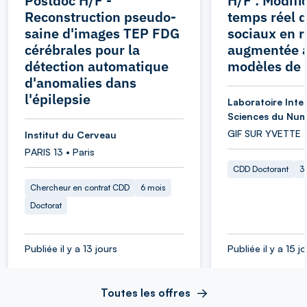
Postdoc H/F -
H/F : Modifi
Reconstruction pseudo-
temps réel 
saine d'images TEP FDG
sociaux en r
cérébrales pour la
augmentée à
détection automatique
modèles de 
d'anomalies dans
l'épilepsie
Laboratoire Inter
Sciences du Num
GIF SUR YVETTE 
Institut du Cerveau
PARIS 13 • Paris
CDD Doctorant
3
Chercheur en contrat CDD
6 mois
Doctorat
Publiée il y a 13 jours
Publiée il y a 15 j
Toutes les offres