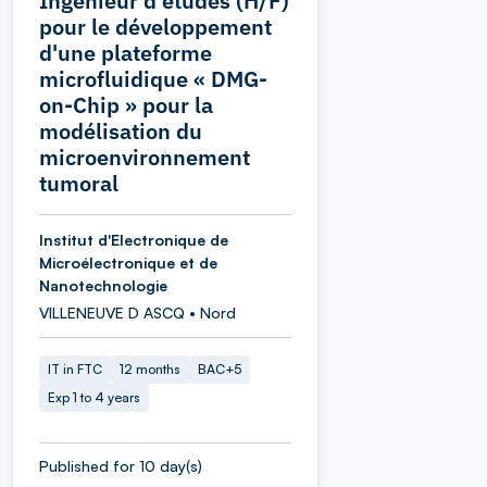
Ingénieur d'études (H/F)
pour le développement
d'une plateforme
microfluidique « DMG-
on-Chip » pour la
modélisation du
microenvironnement
tumoral
Institut d'Electronique de
Microélectronique et de
Nanotechnologie
VILLENEUVE D ASCQ • Nord
IT in FTC
12 months
BAC+5
Exp 1 to 4 years
Published for 10 day(s)