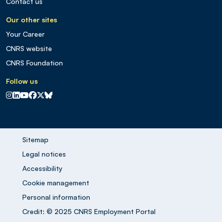
Contact us
Our other sites
Your Career
CNRS website
CNRS Foundation
Follow us
CNRS sur Instagram
CNRS sur Linkedin
CNRS sur Youtube
CNRS sur Facebook
CNRS sur X
CNRS sur Blus sky
Sitemap
Legal notices
Accessibility
Cookie management
Personal information
Credit: © 2025 CNRS Employment Portal