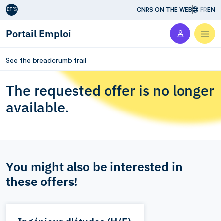
Aller au contenu
CNRS ON THE WEB
FR
EN
Portail Emploi
Men
See the breadcrumb trail
The requested offer is no longer
available.
You might also be interested in
these offers!