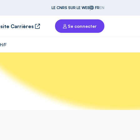
LE CNRS SUR LE WEB
FR
EN
 site Carrières
Se connecter
 H/F