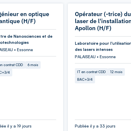
génieur en optique
Opérateur (-trice) du
antique (H/F)
laser de l'installatio
Apollon (H/F)
tre de Nanosciences et de
otechnologies
Laboratoire pour l'utilisatio
des lasers intenses
AISEAU • Essonne
PALAISEAU • Essonne
en contrat CDD
6 mois
IT en contrat CDD
12 mois
C+3/4
BAC+3/4
iée il y a 19 jours
Publiée il y a 33 jours