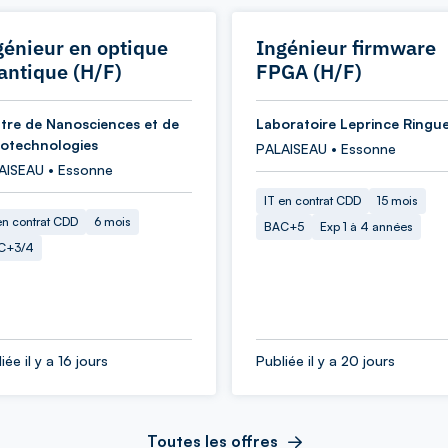
génieur en optique
Ingénieur firmware
antique (H/F)
FPGA (H/F)
tre de Nanosciences et de
Laboratoire Leprince Ringu
otechnologies
PALAISEAU • Essonne
AISEAU • Essonne
IT en contrat CDD
15 mois
en contrat CDD
6 mois
BAC+5
Exp 1 à 4 années
C+3/4
iée il y a 16 jours
Publiée il y a 20 jours
Toutes les offres