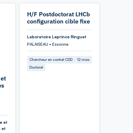
H/F Postdoctorat LHCb
configuration cible fixe
Laboratoire Leprince Ringuet
PALAISEAU • Essonne
s
Chercheur en contrat CDD
12 mois
Doctorat
 et
es
e et
 et