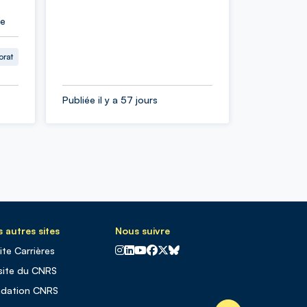
ie
orat
Publiée il y a 57 jours
 autres sites
Nous suivre
CNRS sur Instagram
CNRS sur Linkedin
CNRS sur Youtube
CNRS sur Facebook
CNRS sur X
CNRS sur Blus sky
site Carrières
site du CNRS
ndation CNRS