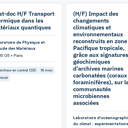
st-doc H/F Transport
(H/F) Impact des
ermique dans les
changements
tériaux quantiques
climatiques et
environnementaux
reconstruits en zone
oratoire de Physique et
Pacifique tropicale,
tude des Matériaux
grâce aux signature
S 05 • Paris
géochimiques
d’archives marines
rcheur en contrat CDD
18 mois
carbonatées (coraux
torat
foraminifères), sur l
communautés
microbiennes
associées
Laboratoire d'océanographi
du climat : expérimentations