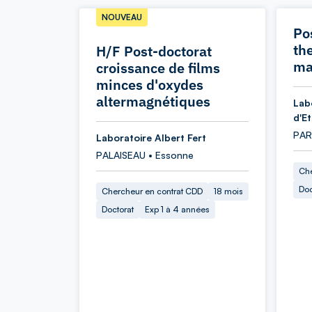
NOUVEAU
Po
th
H/F Post-doctorat
ma
croissance de films
minces d'oxydes
altermagnétiques
Lab
d'E
PARI
Laboratoire Albert Fert
PALAISEAU • Essonne
Che
Doc
Chercheur en contrat CDD
18 mois
Doctorat
Exp 1 à 4 années