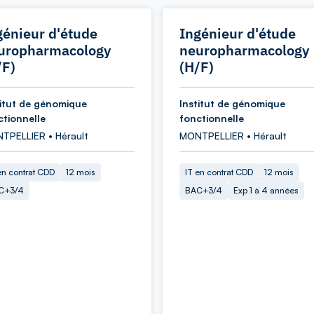
génieur d'étude
Ingénieur d'étude
uropharmacology
neuropharmacology
/F)
(H/F)
titut de génomique
Institut de génomique
ctionnelle
fonctionnelle
TPELLIER • Hérault
MONTPELLIER • Hérault
en contrat CDD
12 mois
IT en contrat CDD
12 mois
C+3/4
BAC+3/4
Exp 1 à 4 années