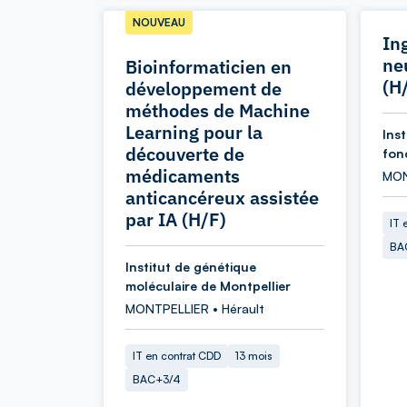
NOUVEAU
In
ne
Bioinformaticien en
(H
développement de
méthodes de Machine
Learning pour la
Ins
découverte de
fon
médicaments
MON
anticancéreux assistée
par IA (H/F)
IT 
BA
Institut de génétique
moléculaire de Montpellier
MONTPELLIER • Hérault
IT en contrat CDD
13 mois
BAC+3/4