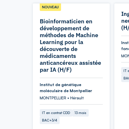
NOUVEAU
In
ne
Bioinformaticien en
(H
développement de
méthodes de Machine
Learning pour la
Ins
découverte de
fon
médicaments
MON
anticancéreux assistée
par IA (H/F)
IT 
BA
Institut de génétique
moléculaire de Montpellier
MONTPELLIER • Hérault
IT en contrat CDD
13 mois
BAC+3/4