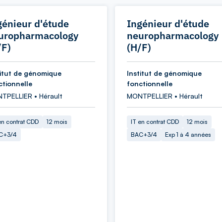
génieur d'étude
Ingénieur d'étude
uropharmacology
neuropharmacology
/F)
(H/F)
titut de génomique
Institut de génomique
ctionnelle
fonctionnelle
TPELLIER • Hérault
MONTPELLIER • Hérault
en contrat CDD
12 mois
IT en contrat CDD
12 mois
C+3/4
BAC+3/4
Exp 1 à 4 années