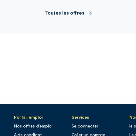
Toutes les offres
Portail emploi
Services
Nos
Nos offres d’emploi
Se connecter
le 
Aide candidat
Créer un compte
Le 