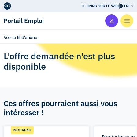
Aller au contenu
LE CNRS SUR LE WEB
FR
EN
Portail Emploi
Men
Voir le fil d'ariane
L'offre demandée n'est plus
disponible
Ces offres pourraient aussi vous
intéresser !
NOUVEAU