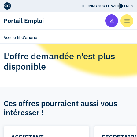
Aller au contenu
LE CNRS SUR LE WEB
FR
EN
Portail Emploi
Men
Voir le fil d'ariane
L'offre demandée n'est plus
disponible
Ces offres pourraient aussi vous
intéresser !