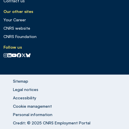
Contact us
Our other sites
Your Career
CNRS website
CNRS Foundation
Follow us
CNRS sur Instagram
CNRS sur Linkedin
CNRS sur Youtube
CNRS sur Facebook
CNRS sur X
CNRS sur Blus sky
Sitemap
Legal notices
Accessibility
Cookie management
Personal information
Credit: © 2025 CNRS Employment Portal