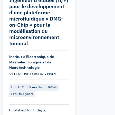
Ingénieur d'études (H/F)
pour le développement
d'une plateforme
microfluidique « DMG-
on-Chip » pour la
modélisation du
microenvironnement
tumoral
Institut d'Electronique de
Microélectronique et de
Nanotechnologie
VILLENEUVE D ASCQ • Nord
IT in FTC
12 months
BAC+5
Exp 1 to 4 years
Published for 11 day(s)