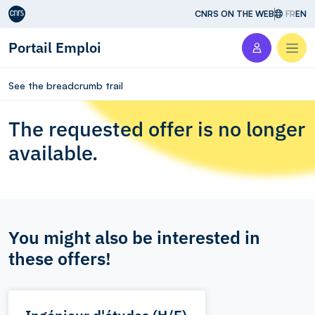
Aller au contenu
CNRS ON THE WEB
FR
EN
Portail Emploi
Men
See the breadcrumb trail
The requested offer is no longer
available.
You might also be interested in
these offers!