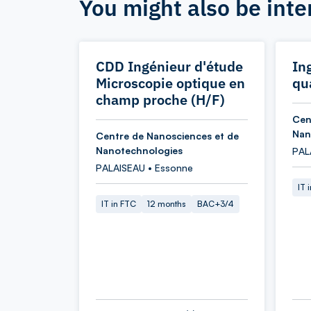
You might also be inte
CDD Ingénieur d'étude
In
Microscopie optique en
qu
champ proche (H/F)
Cen
Nan
Centre de Nanosciences et de
Nanotechnologies
PAL
PALAISEAU • Essonne
IT 
IT in FTC
12 months
BAC+3/4