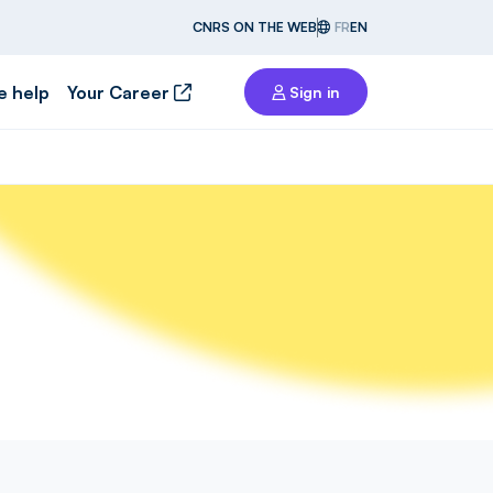
CNRS ON THE WEB
FR
EN
e help
Your Career
Sign in