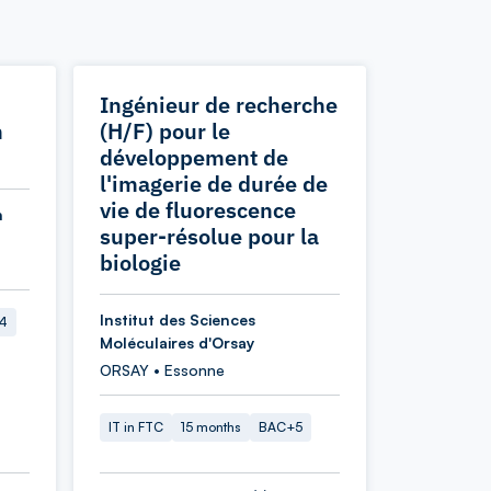
Ingénieur de recherche
n
(H/F) pour le
développement de
l'imagerie de durée de
vie de fluorescence
n
super-résolue pour la
biologie
Institut des Sciences
4
Moléculaires d'Orsay
ORSAY • Essonne
IT in FTC
15 months
BAC+5