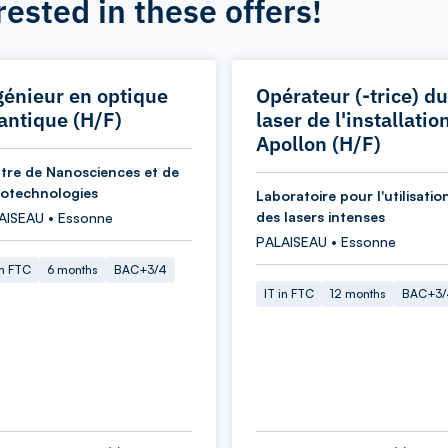
rested in these offers!
génieur en optique
Opérateur (-trice) du
antique (H/F)
laser de l'installatio
Apollon (H/F)
tre de Nanosciences et de
otechnologies
Laboratoire pour l'utilisatio
des lasers intenses
AISEAU • Essonne
PALAISEAU • Essonne
in FTC
6 months
BAC+3/4
IT in FTC
12 months
BAC+3/