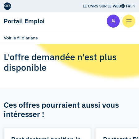
Aller au contenu
LE CNRS SUR LE WEB
FR
EN
Portail Emploi
Men
Voir le fil d'ariane
L'offre demandée n'est plus
disponible
Ces offres pourraient aussi vous
intéresser !