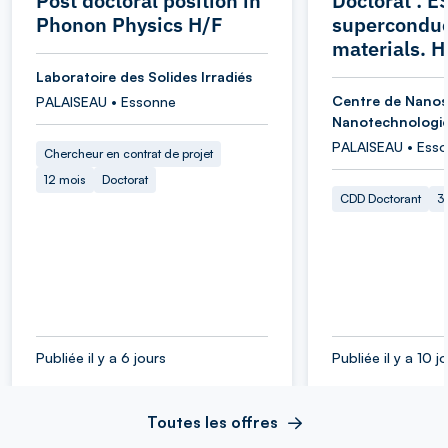
Post doctoral position in
Doctorat : 
Phonon Physics H/F
superconduc
materials. H
Laboratoire des Solides Irradiés
Centre de Nanos
PALAISEAU • Essonne
Nanotechnologi
PALAISEAU • Ess
Chercheur en contrat de projet
12 mois
Doctorat
CDD Doctorant
3
Publiée il y a 6 jours
Publiée il y a 10 j
Toutes les offres