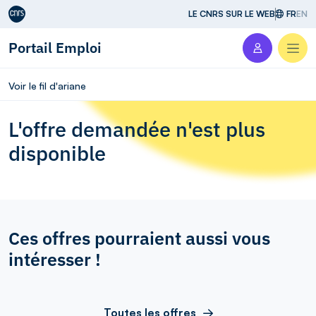
Aller au contenu
LE CNRS SUR LE WEB
FR
EN
Portail Emploi
Men
Voir le fil d'ariane
L'offre demandée n'est plus
disponible
Ces offres pourraient aussi vous
intéresser !
Toutes les offres