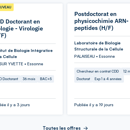
UVEAU
Postdoctorat en
physicochimie ARN-
D Doctorant en
peptides (H/F)
logie - Virologie
/F)
Laboratoire de Biologie
Structurale de la Cellule
itut de Biologie Intégrative
PALAISEAU • Essonne
a Cellule
 SUR YVETTE • Essonne
Chercheur en contrat CDD
12 
 Doctorant
36 mois
BAC+5
Doctorat
Exp 1 à 4 années
iée il y a 3 jours
Publiée il y a 19 jours
Toutes les offres