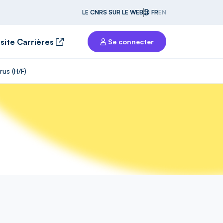
LE CNRS SUR LE WEB
FR
EN
 site Carrières
Se connecter
us (H/F)