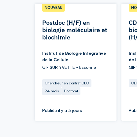
NOUVEAU
NO
Postdoc (H/F) en
CD
biologie moléculaire et
bio
biochimie
(H
Institut de Biologie Intégrative
Inst
de la Cellule
de l
GIF SUR YVETTE • Essonne
GIF
Chercheur en contrat CDD
CDD
24 mois
Doctorat
Publiée il y a 3 jours
Publ