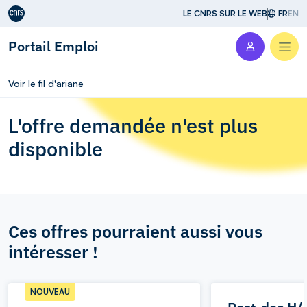
Aller au contenu
LE CNRS SUR LE WEB
FR
EN
Portail Emploi
Men
Voir le fil d'ariane
L'offre demandée n'est plus
disponible
Ces offres pourraient aussi vous
intéresser !
NOUVEAU