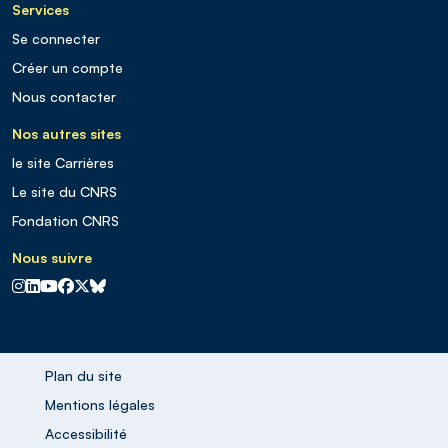
Services
Se connecter
Créer un compte
Nous contacter
Nos autres sites
le site Carrières
Le site du CNRS
Fondation CNRS
Nous suivre
CNRS sur Instagram
CNRS sur Linkedin
CNRS sur Youtube
CNRS sur Facebook
CNRS sur X
CNRS sur Blus sky
Plan du site
Mentions légales
Accessibilité