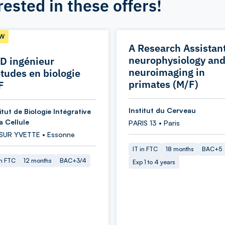
rested in these offers!
W
A Research Assistant
neurophysiology an
D ingénieur
neuroimaging in
études en biologie
primates (M/F)
F
Institut du Cerveau
itut de Biologie Intégrative
a Cellule
PARIS 13 • Paris
 SUR YVETTE • Essonne
IT in FTC
18 months
BAC+5
in FTC
12 months
BAC+3/4
Exp 1 to 4 years