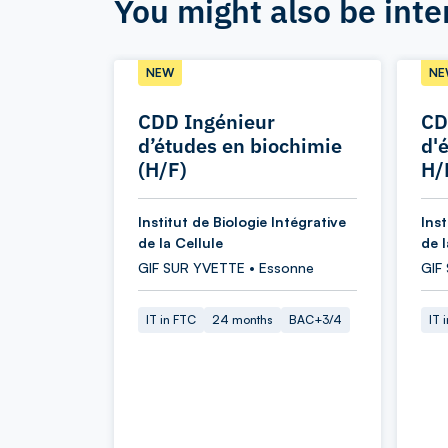
You might also be inte
NEW
NE
CDD Ingénieur
CD
d’études en biochimie
d'
(H/F)
H/
Institut de Biologie Intégrative
Inst
de la Cellule
de l
GIF SUR YVETTE • Essonne
GIF
IT in FTC
24 months
BAC+3/4
IT 