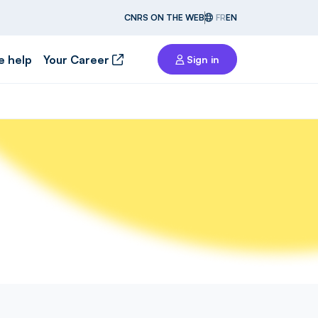
CNRS ON THE WEB
FR
EN
e help
Your Career
Sign in