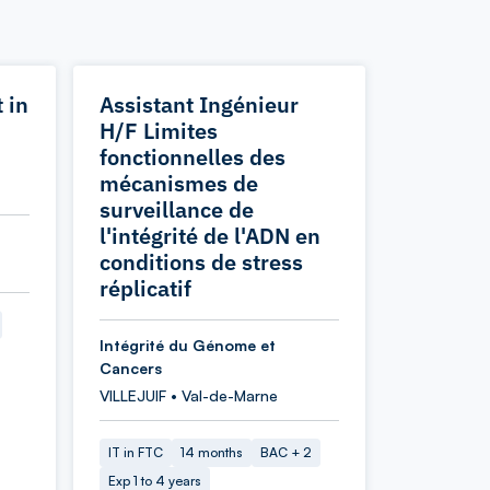
 in
Assistant Ingénieur
d
H/F Limites
fonctionnelles des
mécanismes de
surveillance de
l'intégrité de l'ADN en
conditions de stress
réplicatif
Intégrité du Génome et
Cancers
VILLEJUIF • Val-de-Marne
IT in FTC
14 months
BAC + 2
Exp 1 to 4 years