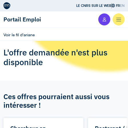
Aller au contenu
LE CNRS SUR LE WEB
FR
EN
Portail Emploi
Men
Voir le fil d'ariane
L'offre demandée n'est plus
disponible
Ces offres pourraient aussi vous
intéresser !