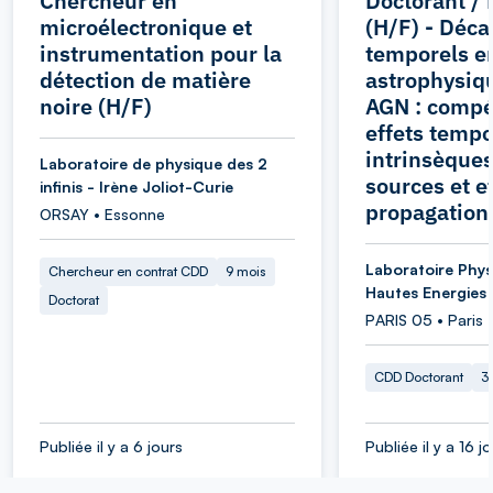
Chercheur en
Doctorant / 
microélectronique et
(H/F) - Déca
instrumentation pour la
temporels e
détection de matière
astrophysiqu
noire (H/F)
AGN : compét
effets tempo
intrinsèque
Laboratoire de physique des 2
sources et e
infinis - Irène Joliot-Curie
propagation
ORSAY • Essonne
Laboratoire Phys
Chercheur en contrat CDD
9 mois
Hautes Energies
Doctorat
PARIS 05 • Paris
CDD Doctorant
3
Publiée il y a 6 jours
Publiée il y a 16 j