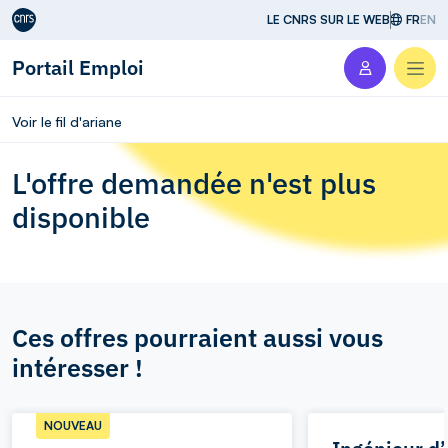
Aller au contenu
LE CNRS SUR LE WEB
FR
EN
Portail Emploi
Men
Voir le fil d'ariane
L'offre demandée n'est plus
disponible
Ces offres pourraient aussi vous
intéresser !
NOUVEAU