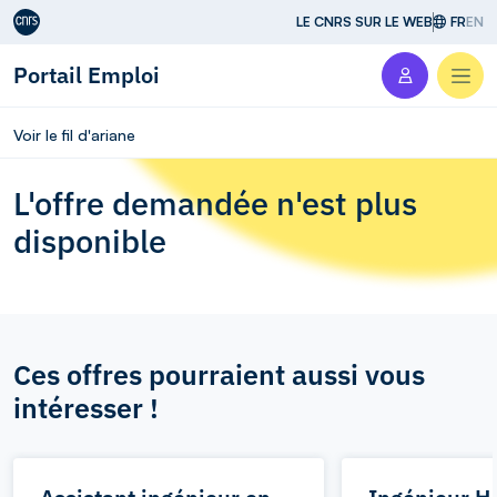
Aller au contenu
LE CNRS SUR LE WEB
FR
EN
Portail Emploi
Men
Voir le fil d'ariane
L'offre demandée n'est plus
disponible
Ces offres pourraient aussi vous
intéresser !