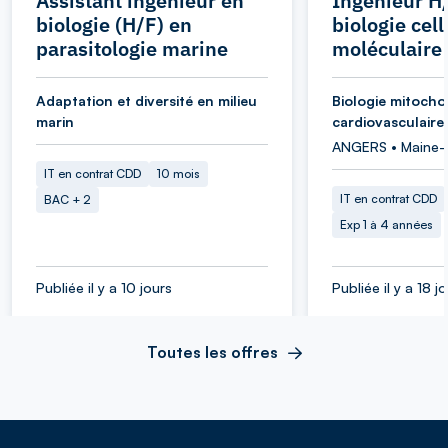
Assistant ingénieur en
Ingénieur H
biologie (H/F) en
biologie cell
parasitologie marine
moléculaire
Adaptation et diversité en milieu
Biologie mitocho
marin
cardiovasculaire
ANGERS • Maine-e
IT en contrat CDD
10 mois
IT en contrat CDD
BAC + 2
Exp 1 à 4 années
Publiée il y a 10 jours
Publiée il y a 18 j
Toutes les offres