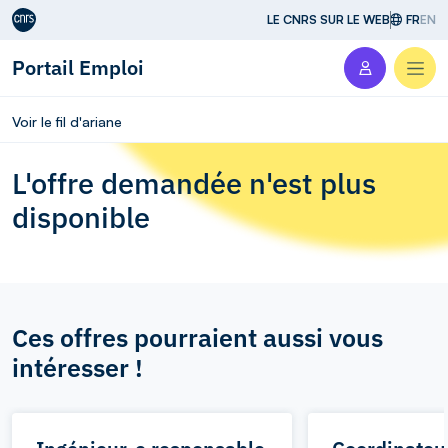
Aller au contenu
LE CNRS SUR LE WEB
FR
EN
Portail Emploi
Men
Voir le fil d'ariane
L'offre demandée n'est plus
disponible
Ces offres pourraient aussi vous
intéresser !