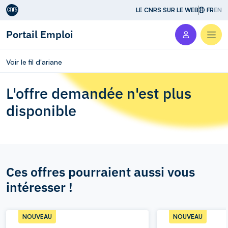
Aller au contenu
LE CNRS SUR LE WEB
FR
EN
Portail Emploi
Men
Voir le fil d'ariane
L'offre demandée n'est plus
disponible
Ces offres pourraient aussi vous
intéresser !
NOUVEAU
NOUVEAU