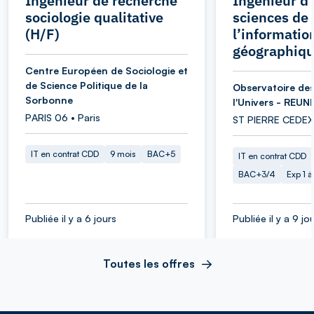
Ingénieur de recherche
Ingénieur d’
sociologie qualitative
sciences de
(H/F)
l’informatio
géographiqu
Centre Européen de Sociologie et
de Science Politique de la
Observatoire des
Sorbonne
l'Univers - REUN
PARIS 06 • Paris
ST PIERRE CEDEX
IT en contrat CDD
9 mois
BAC+5
IT en contrat CDD
BAC+3/4
Exp 1 
Publiée il y a 6 jours
Publiée il y a 9 jo
Toutes les offres