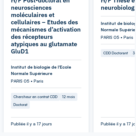
H/F Post-doctorat en
H/F Thèse e
neurosciences
neurobiologi
moléculaires et
cellulaires – Etudes des
Institut de biolog
mécanismes d’activation
Normale Supérie
des récepteurs
PARIS 05 • Paris
atypiques au glutamate
GluD1
CDD Doctorant
3
Institut de biologie de l'Ecole
Normale Supérieure
PARIS 05 • Paris
Chercheur en contrat CDD
12 mois
Doctorat
Publiée il y a 17 jours
Publiée il y a 17 j