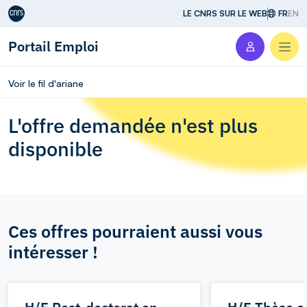
Aller au contenu
LE CNRS SUR LE WEB
FR
EN
Portail Emploi
Men
Voir le fil d'ariane
L'offre demandée n'est plus
disponible
Ces offres pourraient aussi vous
intéresser !