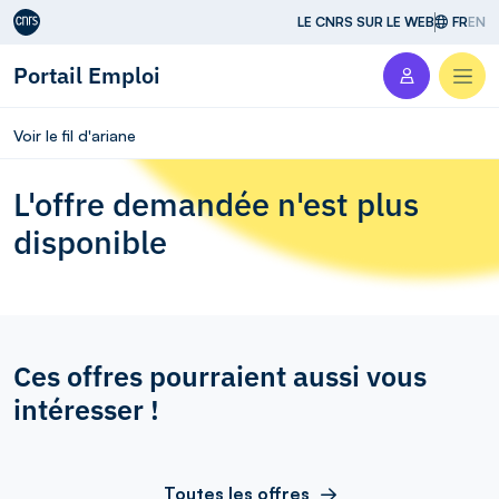
Aller au contenu
LE CNRS SUR LE WEB
FR
EN
Portail Emploi
Men
Voir le fil d'ariane
L'offre demandée n'est plus
disponible
Ces offres pourraient aussi vous
intéresser !
Toutes les offres