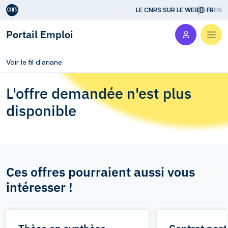
Aller au contenu
LE CNRS SUR LE WEB
FR
EN
Portail Emploi
Men
Voir le fil d'ariane
L'offre demandée n'est plus
disponible
Ces offres pourraient aussi vous
intéresser !