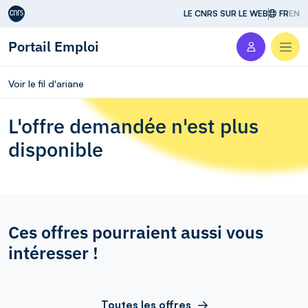
Aller au contenu
LE CNRS SUR LE WEB
FR
EN
Portail Emploi
Men
Voir le fil d'ariane
L'offre demandée n'est plus
disponible
Ces offres pourraient aussi vous
intéresser !
Toutes les offres