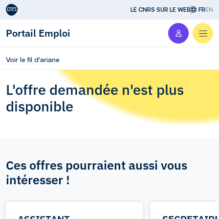
Aller au contenu
LE CNRS SUR LE WEB
FR
EN
Portail Emploi
Men
Voir le fil d'ariane
L'offre demandée n'est plus
disponible
Ces offres pourraient aussi vous
intéresser !