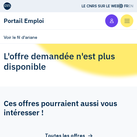
Aller au contenu
LE CNRS SUR LE WEB
FR
EN
Portail Emploi
Men
Voir le fil d'ariane
L'offre demandée n'est plus
disponible
Ces offres pourraient aussi vous
intéresser !
Toutes les offres