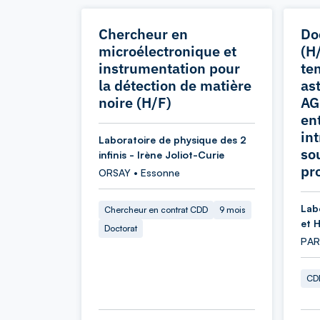
Chercheur en
Do
microélectronique et
(H
instrumentation pour
te
la détection de matière
as
noire (H/F)
AG
en
in
Laboratoire de physique des 2
so
infinis - Irène Joliot-Curie
pr
ORSAY • Essonne
Lab
Chercheur en contrat CDD
9 mois
et 
Doctorat
PARI
CDD