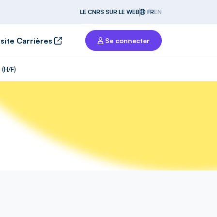
LE CNRS SUR LE WEB
FR
EN
 site Carrières
Se connecter
(H/F)