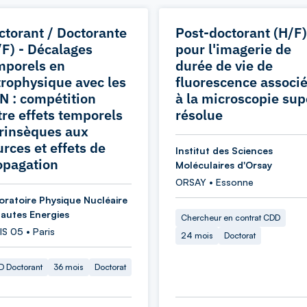
ctorant / Doctorante
Post-doctorant (H/F)
/F) - Décalages
pour l'imagerie de
mporels en
durée de vie de
trophysique avec les
fluorescence associ
N : compétition
à la microscopie sup
tre effets temporels
résolue
trinsèques aux
urces et effets de
Institut des Sciences
opagation
Moléculaires d'Orsay
ORSAY • Essonne
oratoire Physique Nucléaire
Hautes Energies
Chercheur en contrat CDD
S 05 • Paris
24 mois
Doctorat
 Doctorant
36 mois
Doctorat