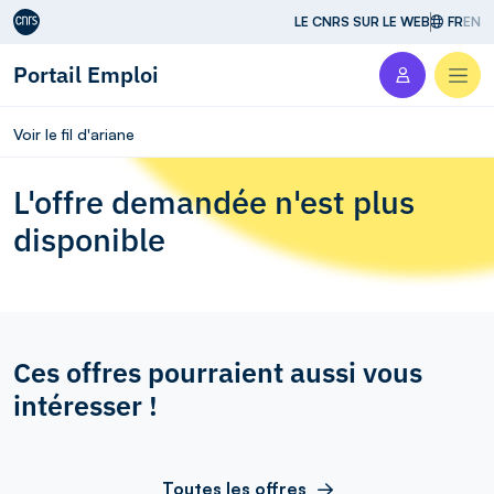
Aller au contenu
LE CNRS SUR LE WEB
FR
EN
Portail Emploi
Men
Voir le fil d'ariane
L'offre demandée n'est plus
disponible
Ces offres pourraient aussi vous
intéresser !
Toutes les offres