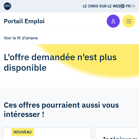
Aller au contenu
LE CNRS SUR LE WEB
FR
EN
Portail Emploi
Men
Voir le fil d'ariane
L'offre demandée n'est plus
disponible
Ces offres pourraient aussi vous
intéresser !
NOUVEAU