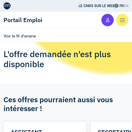
Aller au contenu
LE CNRS SUR LE WEB
FR
EN
Portail Emploi
Men
Voir le fil d'ariane
L'offre demandée n'est plus
disponible
Ces offres pourraient aussi vous
intéresser !