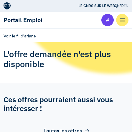
Aller au contenu
LE CNRS SUR LE WEB
FR
EN
Portail Emploi
Men
Voir le fil d'ariane
L'offre demandée n'est plus
disponible
Ces offres pourraient aussi vous
intéresser !
Toutes les offres