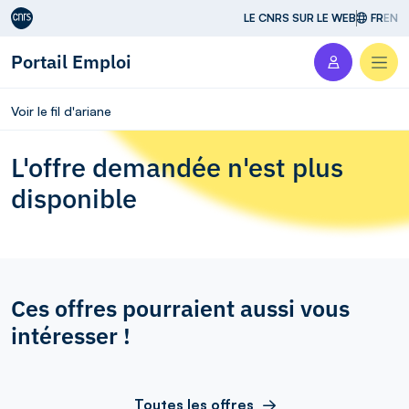
Aller au contenu
LE CNRS SUR LE WEB
FR
EN
Portail Emploi
Men
Voir le fil d'ariane
L'offre demandée n'est plus
disponible
Ces offres pourraient aussi vous
intéresser !
Toutes les offres