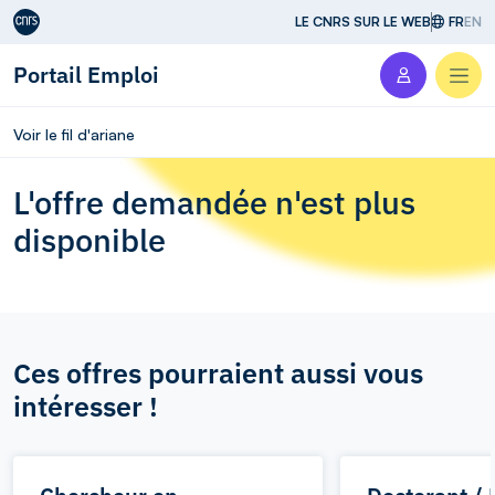
Aller au contenu
LE CNRS SUR LE WEB
FR
EN
Portail Emploi
Men
Voir le fil d'ariane
L'offre demandée n'est plus
disponible
Ces offres pourraient aussi vous
intéresser !