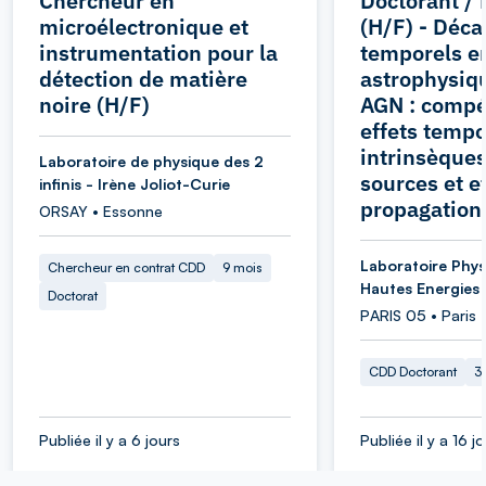
Chercheur en
Doctorant / 
microélectronique et
(H/F) - Déca
instrumentation pour la
temporels e
détection de matière
astrophysiqu
noire (H/F)
AGN : compét
effets tempo
intrinsèque
Laboratoire de physique des 2
sources et e
infinis - Irène Joliot-Curie
propagation
ORSAY • Essonne
Laboratoire Phys
Chercheur en contrat CDD
9 mois
Hautes Energies
Doctorat
PARIS 05 • Paris
CDD Doctorant
3
Publiée il y a 6 jours
Publiée il y a 16 j