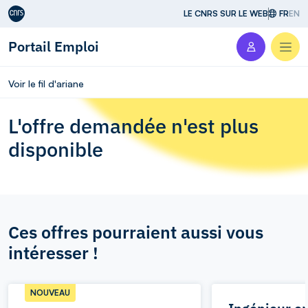
Aller au contenu
LE CNRS SUR LE WEB
FR
EN
Portail Emploi
Men
Voir le fil d'ariane
L'offre demandée n'est plus
disponible
Ces offres pourraient aussi vous
intéresser !
NOUVEAU