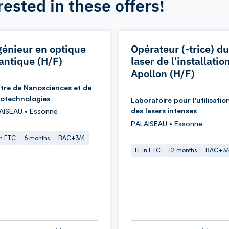
rested in these offers!
génieur en optique
Opérateur (-trice) du
antique (H/F)
laser de l'installatio
Apollon (H/F)
tre de Nanosciences et de
otechnologies
Laboratoire pour l'utilisatio
des lasers intenses
AISEAU • Essonne
PALAISEAU • Essonne
in FTC
6 months
BAC+3/4
IT in FTC
12 months
BAC+3/