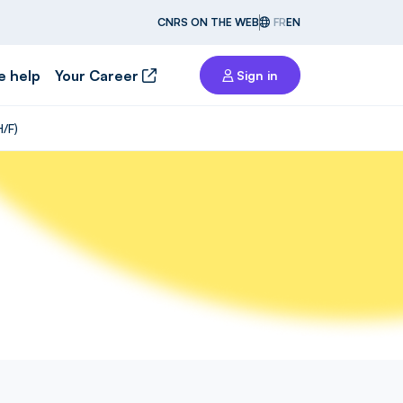
CNRS ON THE WEB
FR
EN
e help
Your Career
Sign in
H/F)