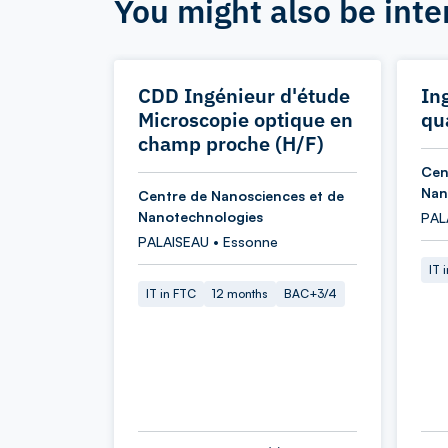
You might also be inte
CDD Ingénieur d'étude
In
Microscopie optique en
qu
champ proche (H/F)
Cen
Nan
Centre de Nanosciences et de
Nanotechnologies
PAL
PALAISEAU • Essonne
IT 
IT in FTC
12 months
BAC+3/4