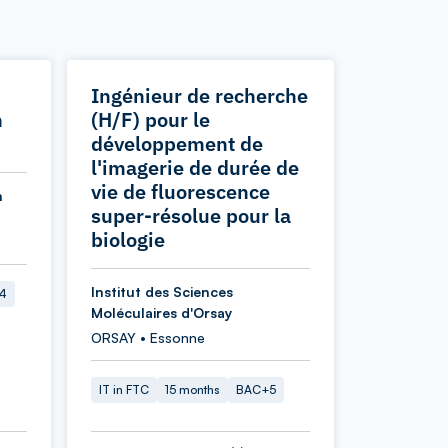
Ingénieur de recherche
n
(H/F) pour le
développement de
l'imagerie de durée de
vie de fluorescence
n
super-résolue pour la
biologie
Institut des Sciences
4
Moléculaires d'Orsay
ORSAY • Essonne
IT in FTC
15 months
BAC+5