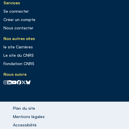
Services
Se connecter
Créer un compte
Nous contacter
Nos autres sites
le site Carrières
Le site du CNRS
Fondation CNRS
Nous suivre
CNRS sur Instagram
CNRS sur Linkedin
CNRS sur Youtube
CNRS sur Facebook
CNRS sur X
CNRS sur Blus sky
Plan du site
Mentions légales
Accessibilité