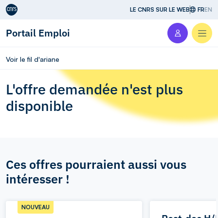
Aller au contenu
LE CNRS SUR LE WEB
FR
EN
Portail Emploi
Men
Voir le fil d'ariane
L'offre demandée n'est plus
disponible
Ces offres pourraient aussi vous
intéresser !
NOUVEAU