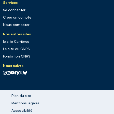
Services
Se connecter
Créer un compte
Nous contacter
Nos autres sites
le site Carrières
Le site du CNRS
Fondation CNRS
Nous suivre
CNRS sur Instagram
CNRS sur Linkedin
CNRS sur Youtube
CNRS sur Facebook
CNRS sur X
CNRS sur Blus sky
Plan du site
Mentions légales
Accessibilité