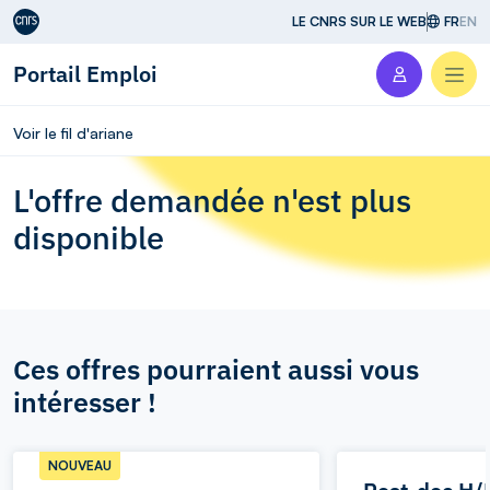
Aller au contenu
LE CNRS SUR LE WEB
FR
EN
Portail Emploi
Men
Voir le fil d'ariane
L'offre demandée n'est plus
disponible
Ces offres pourraient aussi vous
intéresser !
NOUVEAU