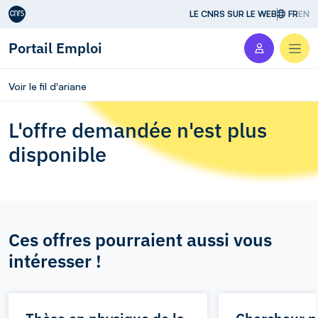
Aller au contenu
LE CNRS SUR LE WEB
FR
EN
Portail Emploi
Men
Voir le fil d'ariane
L'offre demandée n'est plus
disponible
Ces offres pourraient aussi vous
intéresser !