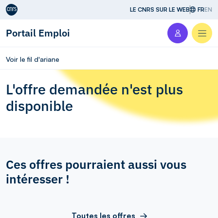
Aller au contenu
LE CNRS SUR LE WEB
FR
EN
Portail Emploi
Men
Voir le fil d'ariane
L'offre demandée n'est plus
disponible
Ces offres pourraient aussi vous
intéresser !
Toutes les offres