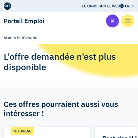
Aller au contenu
LE CNRS SUR LE WEB
FR
EN
Portail Emploi
Men
Voir le fil d'ariane
L'offre demandée n'est plus
disponible
Ces offres pourraient aussi vous
intéresser !
NOUVEAU