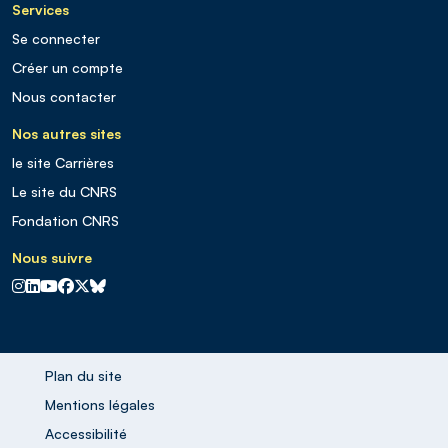
Services
Se connecter
Créer un compte
Nous contacter
Nos autres sites
le site Carrières
Le site du CNRS
Fondation CNRS
Nous suivre
CNRS sur Instagram
CNRS sur Linkedin
CNRS sur Youtube
CNRS sur Facebook
CNRS sur X
CNRS sur Blus sky
Plan du site
Mentions légales
Accessibilité