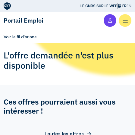
Aller au contenu
LE CNRS SUR LE WEB
FR
EN
Portail Emploi
Men
Voir le fil d'ariane
L'offre demandée n'est plus
disponible
Ces offres pourraient aussi vous
intéresser !
Toutes les offres