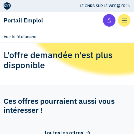
Aller au contenu
LE CNRS SUR LE WEB
FR
EN
Portail Emploi
Men
Voir le fil d'ariane
L'offre demandée n'est plus
disponible
Ces offres pourraient aussi vous
intéresser !
Toutes les offres