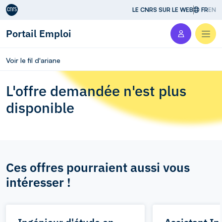
Aller au contenu
LE CNRS SUR LE WEB
FR
EN
Portail Emploi
Men
Voir le fil d'ariane
L'offre demandée n'est plus
disponible
Ces offres pourraient aussi vous
intéresser !