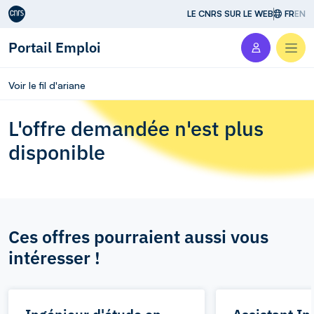
Aller au contenu
LE CNRS SUR LE WEB
FR
EN
Portail Emploi
Men
Voir le fil d'ariane
L'offre demandée n'est plus
disponible
Ces offres pourraient aussi vous
intéresser !