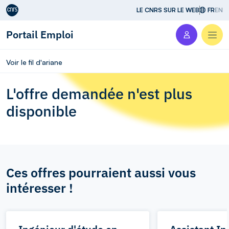
Aller au contenu
LE CNRS SUR LE WEB
FR
EN
Portail Emploi
Men
Voir le fil d'ariane
L'offre demandée n'est plus
disponible
Ces offres pourraient aussi vous
intéresser !