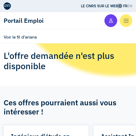
Aller au contenu
LE CNRS SUR LE WEB
FR
EN
Portail Emploi
Men
Voir le fil d'ariane
L'offre demandée n'est plus
disponible
Ces offres pourraient aussi vous
intéresser !